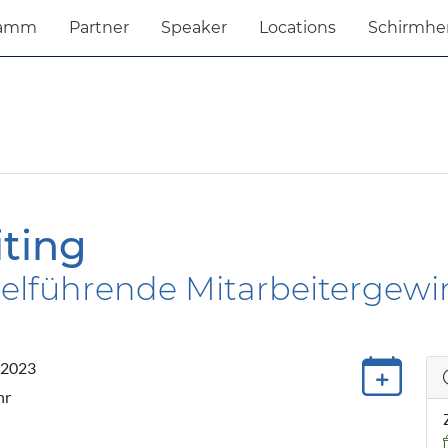
ramm
Partner
Speaker
Locations
Schirmhe
iting
 zielführende Mitarbeiterge
 2023
hr