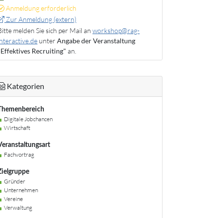
Anmeldung erforderlich
Zur Anmeldung (extern)
Bitte melden Sie sich per Mail an
workshop@rag-
interactive.de
unter
Angabe der Veranstaltung
"Effektives Recruiting"
an.
Kategorien
Themenbereich
Digitale Jobchancen
Wirtschaft
Veranstaltungsart
Fachvortrag
Zielgruppe
Gründer
Unternehmen
Vereine
Verwaltung