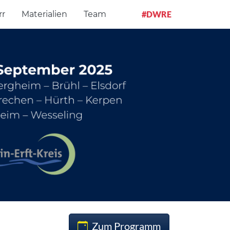
rr
Materialien
Team
#DWRE
Zum Programm