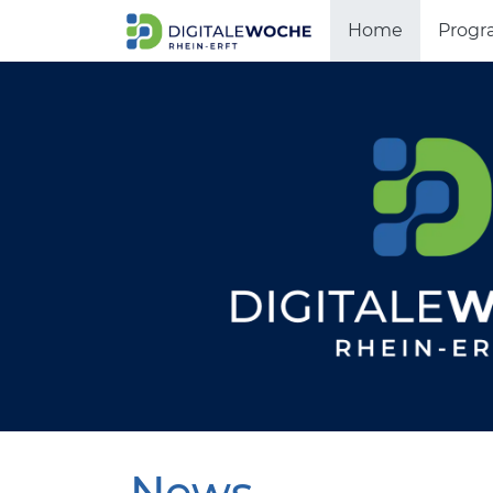
Home
Prog
News