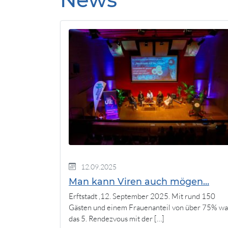
12.09.2025
Man kann Viren auch mögen…
Erftstadt ,12. September 2025. Mit rund 150
Gästen und einem Frauenanteil von über 75% wa
das 5. Rendezvous mit der […]