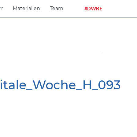
rr
Materialien
Team
#DWRE
gitale_Woche_H_093