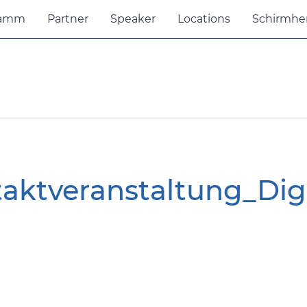
ramm
Partner
Speaker
Locations
Schirmhe
taktveranstaltung_Di