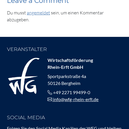
Leave a Comment
Du musst
angemeldet
sein, um einen Kommentar
abzugeben.
VERANSTALTER
Wirtschaftsförderung
Rhein-Erft GmbH
Sportparkstraße 4a
50126 Bergheim
+49 2271 99499-0
info@wfg-rhein-erft.de
SOCIAL MEDIA
Folgen Sie den Social Media Kanälen der WFG und bleiben