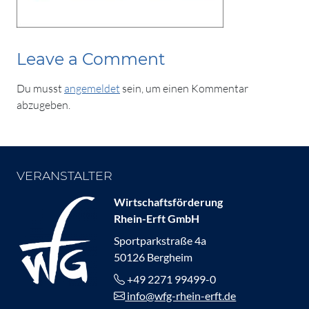
Leave a Comment
Du musst
angemeldet
sein, um einen Kommentar
abzugeben.
VERANSTALTER
Wirtschaftsförderung
Rhein-Erft GmbH
Sportparkstraße 4a
50126 Bergheim
+49 2271 99499-0
info@wfg-rhein-erft.de