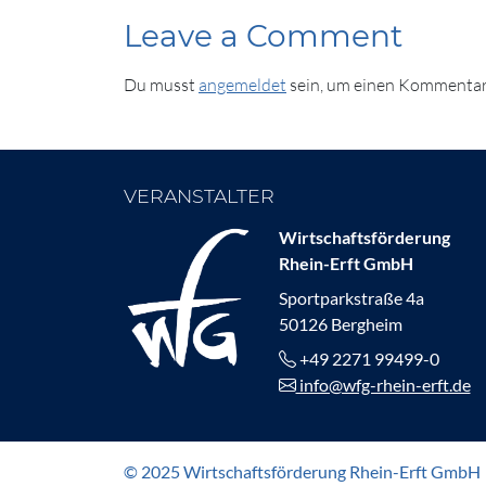
Leave a Comment
Du musst
angemeldet
sein, um einen Kommentar
VERANSTALTER
Wirtschaftsförderung
Rhein-Erft GmbH
Sportparkstraße 4a
50126 Bergheim
+49 2271 99499-0
info@wfg-rhein-erft.de
© 2025 Wirtschaftsförderung Rhein-Erft GmbH