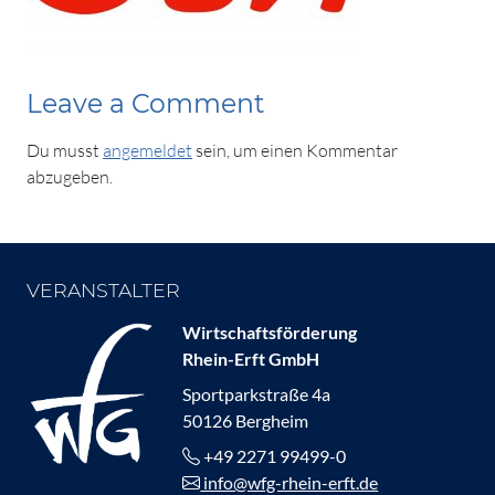
Leave a Comment
Du musst
angemeldet
sein, um einen Kommentar
abzugeben.
VERANSTALTER
Wirtschaftsförderung
Rhein-Erft GmbH
Sportparkstraße 4a
50126 Bergheim
+49 2271 99499-0
info@wfg-rhein-erft.de