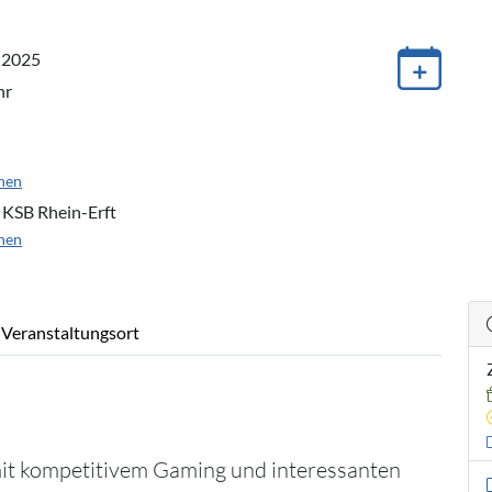
r 2025
hr
nen
 KSB Rhein-Erft
nen
Veranstaltungsort
mit kompetitivem Gaming und interessanten