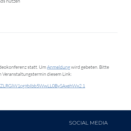
nds nutzen
ideokonferenz statt. Um
Anmeldung
wird gebeten. Bitte
m Veranstaltungstermin diesem Link:
wd=ZLRGlW1cg9bIbb5WwLL0BySAxehWx2.1
SOCIAL MEDIA