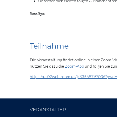
Unternehmensseiten folgen & Branchentre
Sonstiges
Teilnahme
Die Veranstaltung findet online in einer Zoom-V
nutzen Sie dazu die
Zoom-App
und folgen Sie zu
https://us02web.zoom.us/j/83568797036?p
VERANSTALTER