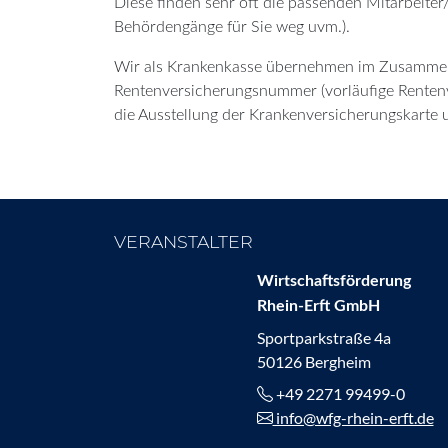
Diese finden sehr oft die passenden Mitarbeiter
Behördengänge für Sie weg uvm.).
Wir als Krankenkasse übernehmen im Zusammensp
Rentenversicherungsnummer (vorläufige Renten
die Ausstellung der Krankenversicherungskarte u
VERANSTALTER
Wirtschaftsförderung
Rhein-Erft GmbH
Sportparkstraße 4a
50126 Bergheim
+49 2271 99499-0
info@wfg-rhein-erft.de