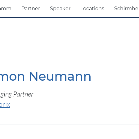
ramm
Partner
Speaker
Locations
Schirmhe
imon Neumann
ing Partner
orix