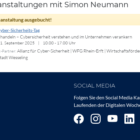
anstaltungen mit Simon Neumann
anstaltung ausgebucht!
Cyber-Sicherheits-Tag
t handeln – Cybersicherheit verstehen und im Unternehmen verankern
11. September 2025
|
10.00 - 17.00 Uhr
Allianz für Cyber-Sicherheit | WFG Rhein-Erft | Wirtschaftsförd
-Partner:
Stadt Wesseling
SOCIAL MEDIA
Folgen Sie den Social Media K
Laufenden der Digitalen Woche