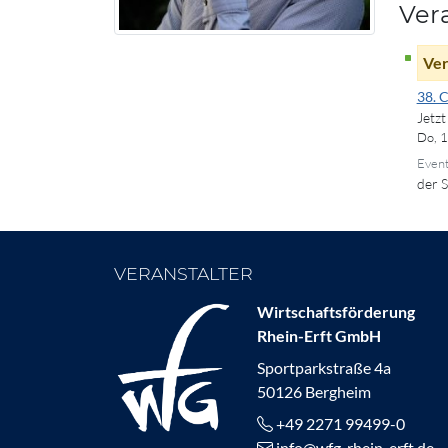
Ver
Ver
38. 
Jetz
Do, 
Event
der 
VERANSTALTER
Wirtschaftsförderung
Rhein-Erft GmbH
Sportparkstraße 4a
50126 Bergheim
+49 2271 99499-0
info@wfg-rhein-erft.de