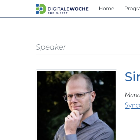
Home
Prog
Speaker
S
Manag
Sync