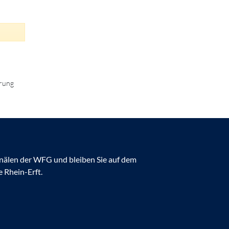
erung
anälen der WFG und bleiben Sie auf dem
 Rhein-Erft.