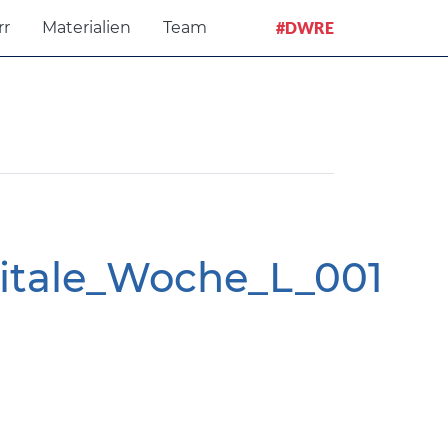
rr
Materialien
Team
#DWRE
gitale_Woche_L_001