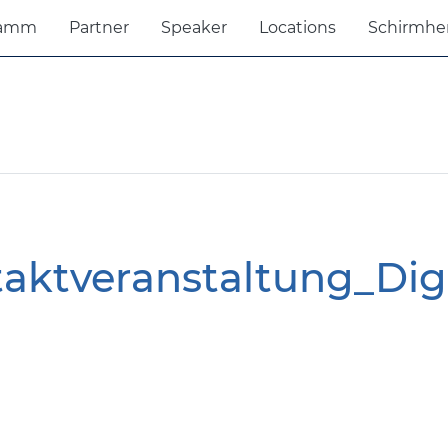
ramm
Partner
Speaker
Locations
Schirmhe
taktveranstaltung_Di